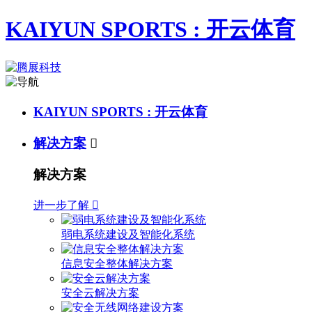
KAIYUN SPORTS : 开云体育
KAIYUN SPORTS : 开云体育
解决方案

解决方案
进一步了解

弱电系统建设及智能化系统
信息安全整体解决方案
安全云解决方案