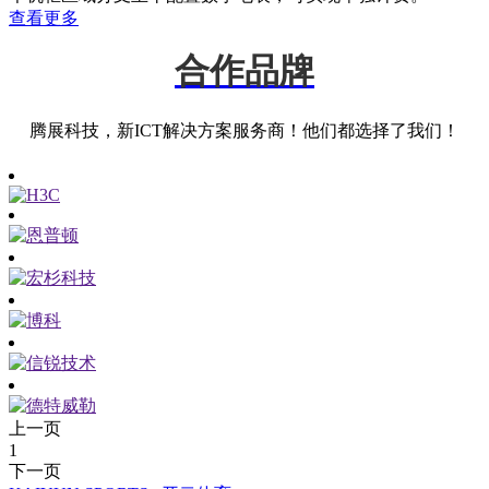
查看更多
合作品牌
腾展科技，新ICT解决方案服务商！他们都选择了我们！
上一页
1
下一页