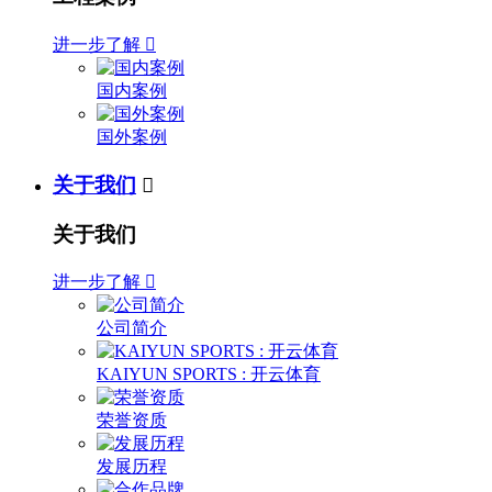
进一步了解

国内案例
国外案例
关于我们

关于我们
进一步了解

公司简介
KAIYUN SPORTS : 开云体育
荣誉资质
发展历程