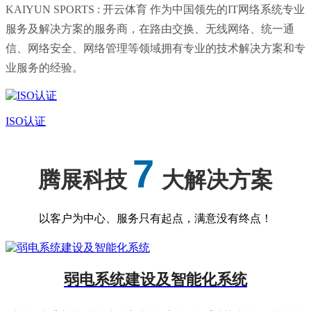
KAIYUN SPORTS : 开云体育 作为中国领先的IT网络系统专业
服务及解决方案的服务商，在路由交换、无线网络、统一通
信、网络安全、网络管理等领域拥有专业的技术解决方案和专
业服务的经验。
ISO认证
7
腾展科技
大解决方案
以客户为中心、服务只有起点，满意没有终点！
弱电系统建设及智能化系统