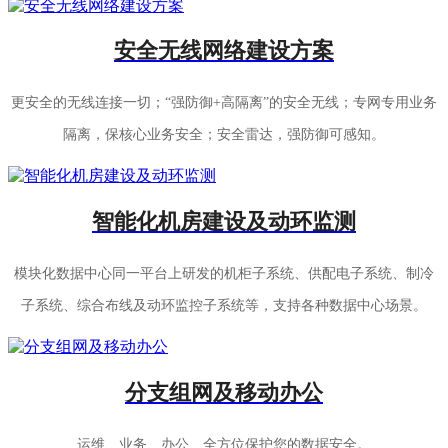
安全无线网络建设方案
更安全的无线连接一切；“强防御+高隔离”的安全无线；专网专用业务
隔离，保核心业务安全；安全雷达，强防御可感知。
智能化机房建设及动环监测
模块化数据中心同一平台上研发的机柜子系统、供配电子系统、制冷
子系统、综合布线及动环监控子系统等，支持各种数据中心场景。
分支组网及移动办公
运维、业务、办公、全方位保护您的数据安全。