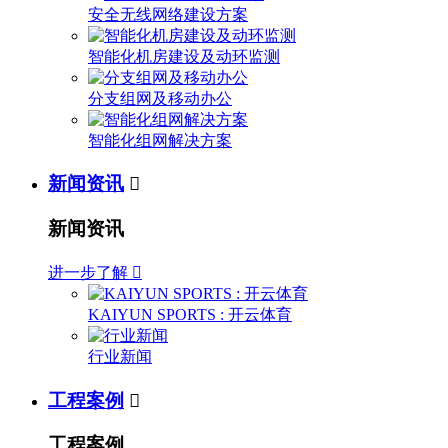
安全无线网络建设方案
智能化机房建设及动环监测
分支组网及移动办公
智能化组网解决方案
新闻资讯

新闻资讯
进一步了解

KAIYUN SPORTS : 开云体育
行业新闻
工程案例

工程案例