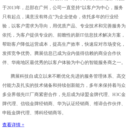
于2013年，总部在广州，公司一直坚持“以客户为中心，服务
只有起点，满意没有终点”为企业使命，依托多年的行业经
验，以客户需求为导向，用优质产品、专业技术和完善服务为
依托，为客户提供专业的、前瞻性的新IT信息技术解决方案，
帮助客户降低运营成本，提高生产效率，快速应对市场变化，
发挥竞争优势。腾展信息已成为业内值得信赖的商业合作伙
伴、华南地区最优秀的以客户体验为中心的智能服务商之一。
腾展科技自成立以来不断优化先进的服务管理体系、高交
付能力及扎实的技术储备和持续创新能力，多年来保持着与众
多业界领先IT厂商紧密合作，先后成为绿盟金牌代理、H3C金
牌代理、信锐金牌经销商、华为认证经销商、维谛合作伙伴、
申瓯金牌代理、博科经销商等。
查看详情 +