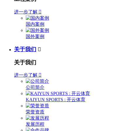
进一步了解

国内案例
国外案例
关于我们

关于我们
进一步了解

公司简介
KAIYUN SPORTS : 开云体育
荣誉资质
发展历程