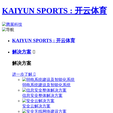
KAIYUN SPORTS : 开云体育
KAIYUN SPORTS : 开云体育
解决方案

解决方案
进一步了解

弱电系统建设及智能化系统
信息安全整体解决方案
安全云解决方案