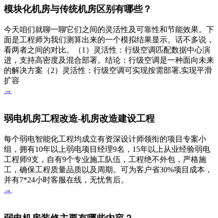
模块化机房与传统机房区别有哪些？
今天咱们就聊一聊它们之间的灵活性及可靠性和节能效果。下
面是工程师为我们测算出来的一个模拟结果显示。话不多说，
看两者之间的对比。（1）灵活性：行级空调匹配数据中心演
进，支持高密度及混合部署。结论：行级空调是一种面向未来
的解决方案（2）灵活性：行级空调可实现按需部署,实现平滑
扩容
→
弱电机房工程改造-机房改造建设工程
每个弱电智能化工程均成立有资深设计师领衔的项目专案小
组，拥有10年以上弱电项目经理9名，15年以上从业经验弱电
工程师9支，自有9个专业施工队伍，工程绝不外包，严格施
工，确保工程质量品质以及周期。可为客户省30%项目成本，
并有7*24小时客服在线，无忧售后。
→