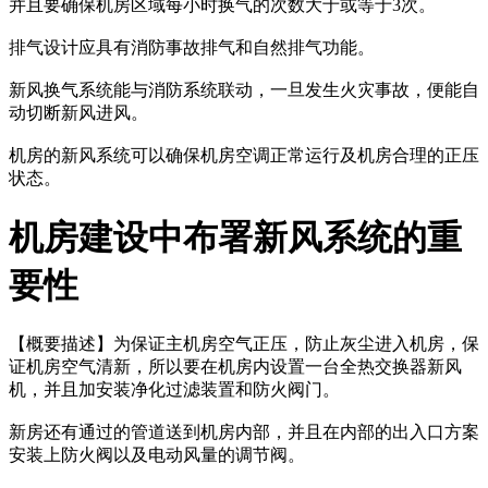
并且要确保机房区域每小时换气的次数大于或等于3次。
排气设计应具有消防事故排气和自然排气功能。
新风换气系统能与消防系统联动，一旦发生火灾事故，便能自
动切断新风进风。
机房的新风系统可以确保机房空调正常运行及机房合理的正压
状态。
机房建设中布署新风系统的重
要性
【概要描述】
为保证主机房空气正压，防止灰尘进入机房，保
证机房空气清新，所以要在机房内设置一台全热交换器新风
机，并且加安装净化过滤装置和防火阀门。
新房还有通过的管道送到机房内部，并且在内部的出入口方案
安装上防火阀以及电动风量的调节阀。